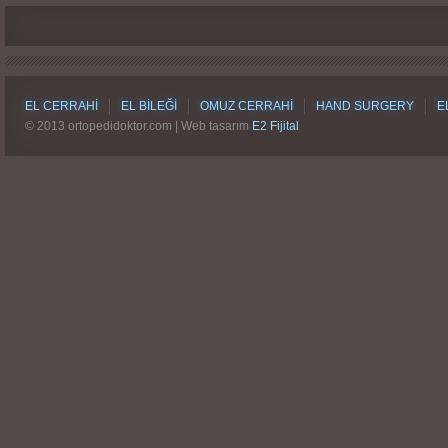
EL CERRAHI
EL BILEĞI
OMUZ CERRAHI
HAND SURGERY
E
© 2013 ortopedidoktor.com | Web tasarım
E2 Fijital