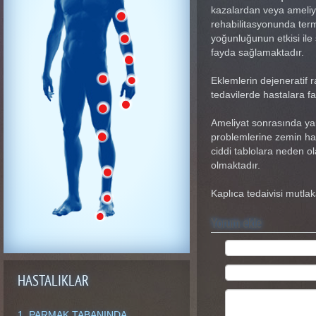
kazalardan veya ameliya
rehabilitasyonunda term
yoğunluğunun etkisi ile
fayda sağlamaktadır.
Eklemlerin dejeneratif r
tedavilerde hastalara 
Ameliyat sonrasında ya
problemlerine zemin ha
ciddi tablolara neden o
olmaktadır.
Kaplıca tedaivisi mutla
Yorum ekle
HASTALIKLAR
1. PARMAK TABANINDA