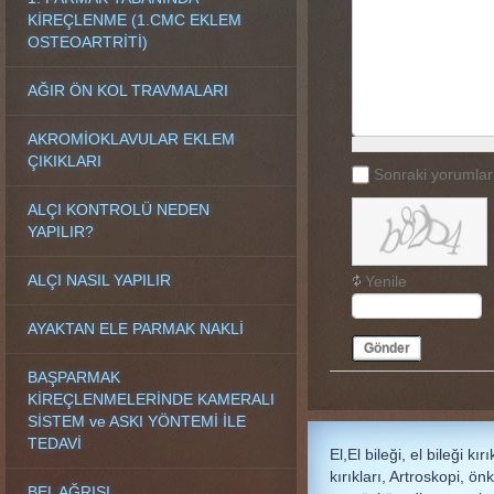
KİREÇLENME (1.CMC EKLEM
OSTEOARTRİTİ)
AĞIR ÖN KOL TRAVMALARI
AKROMİOKLAVULAR EKLEM
ÇIKIKLARI
Sonraki yorumları
ALÇI KONTROLÜ NEDEN
YAPILIR?
ALÇI NASIL YAPILIR
Yenile
AYAKTAN ELE PARMAK NAKLİ
Gönder
BAŞPARMAK
KİREÇLENMELERİNDE KAMERALI
SİSTEM ve ASKI YÖNTEMİ İLE
TEDAVİ
El,El bileği, el bileği kı
kırıkları, Artroskopi, önk
BEL AĞRISI