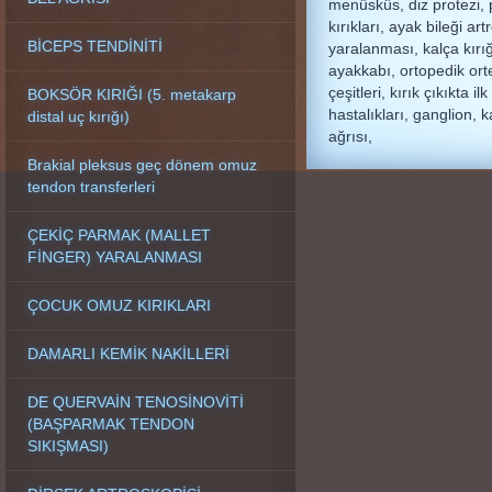
menüsküs, diz protezi, 
kırıkları, ayak bileği art
BİCEPS TENDİNİTİ
yaralanması, kalça kırı
ayakkabı, ortopedik orte
çeşitleri, kırık çıkıkta 
BOKSÖR KIRIĞI (5. metakarp
hastalıkları, ganglion, k
distal uç kırığı)
ağrısı,
Brakial pleksus geç dönem omuz
tendon transferleri
ÇEKİÇ PARMAK (MALLET
FİNGER) YARALANMASI
ÇOCUK OMUZ KIRIKLARI
DAMARLI KEMİK NAKİLLERİ
DE QUERVAİN TENOSİNOVİTİ
(BAŞPARMAK TENDON
SIKIŞMASI)