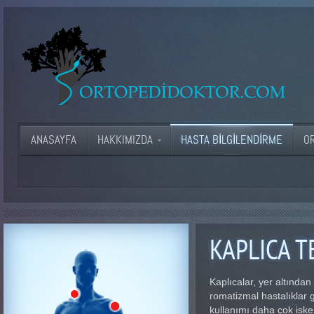
ANASAYFA
HAKKIMIZDA
HASTA BILGILENDIRME
O
KAPLICA T
Kaplıcalar, yer altında
romatizmal hastalıklar g
kullanımı daha çok iske